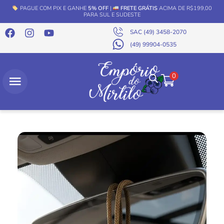
PAGUE COM PIX E GANHE
5% OFF
|
FRETE GRÁTIS
ACIMA DE R$199,00
PARA SUL E SUDESTE
SAC (49) 3458-2070
(49) 99904-0535
0