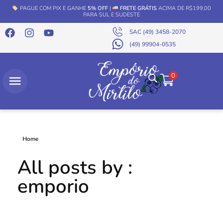
PAGUE COM PIX E GANHE
5% OFF
|
FRETE GRÁTIS
ACIMA DE R$199,00
PARA SUL E SUDESTE
SAC (49) 3458-2070
(49) 99904-0535
0
Home
All posts by :
emporio