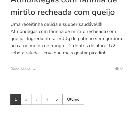
mirtilo recheada com queijo
Uma receitinha delícia e suuper saudável!!!!!
Almondêgas com farinha de mirtilo recheada com
queijo Ingredientes: -500g de patinho sem gordura
ou carne moída de frango – 2 dentes de alho -1/2
cebola ralada – Erva que mais gostar picadinh ...
0
Read More
1
2
3
4
Último