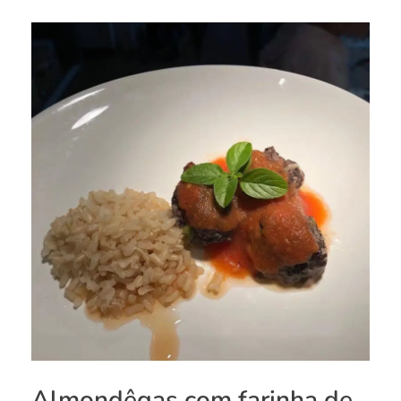
Almondêgas com farinha de