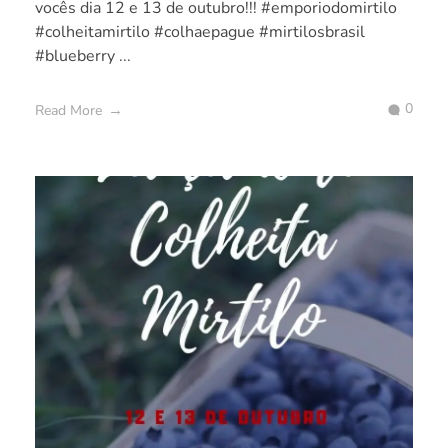
vocês dia 12 e 13 de outubro!!! #emporiodomirtilo
#colheitamirtilo #colhaepague #mirtilosbrasil
#blueberry ...
0
Read More