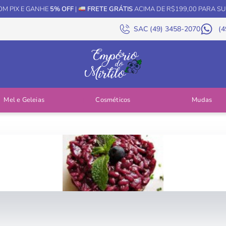
M PIX E GANHE
5% OFF
|
FRETE GRÁTIS
ACIMA DE R$199,00 PARA SU
SAC (49) 3458-2070
(4
Mel e Geleias
Cosméticos
Mudas