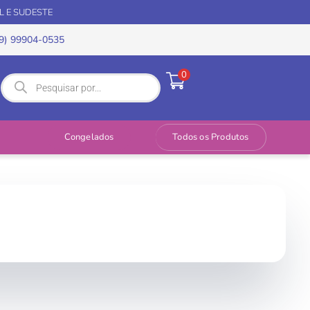
L E SUDESTE
9) 99904-0535
0
Congelados
Todos os Produtos